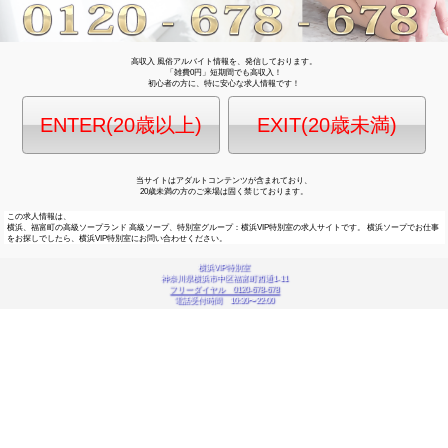
高収入 風俗アルバイト情報を、発信しております
「雑費0円」短期間でも高収入！
初心者の方に、特に安心な求人情報です！
ENTER(20歳以上)
EXIT